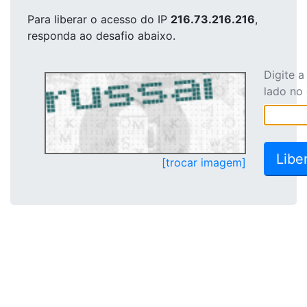
Para liberar o acesso
do IP
216.73.216.216
,
responda ao desafio abaixo.
Digite 
lado no
[trocar imagem]